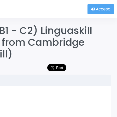
Acceso
B1 - C2) Linguaskill
l from Cambridge
ll)