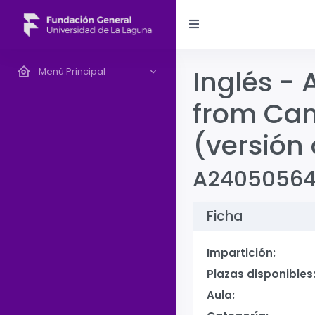
Inglés - 
Menú Principal
from Cam
(versión 
A2405056
Ficha
Impartición:
Plazas disponibles
Aula: