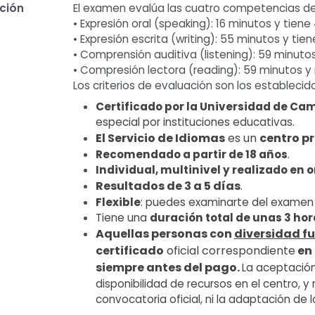
ación
El examen evalúa las cuatro competencias de
• Expresión oral (speaking): 16 minutos y tiene
• Expresión escrita (writing): 55 minutos y tie
• Comprensión auditiva (listening): 59 minuto
• Compresión lectora (reading): 59 minutos y 
Los criterios de evaluación son los establecidos
Certificado por la Universidad de C
especial por instituciones educativas.
El Servicio de Idiomas
es un
centro p
Recomendado a partir de 18 años
.
Individual, multinivel y realizado en 
Resultados de 3 a 5 días
.
Flexible
: puedes examinarte del examen 
Tiene una
duración total de unas 3 hor
Aquellas personas con
diversidad f
certificado
oficial correspondiente
en
siempre antes del pago.
La aceptación
disponibilidad de recursos en el centro, y 
convocatoria oficial, ni la adaptación de 