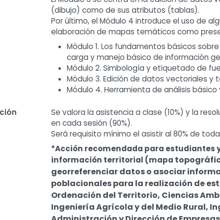
(dibujo) como de sus atributos (tablas).
Por último, el Módulo 4 introduce el uso de al
elaboración de mapas temáticos como presen
Módulo 1. Los fundamentos básicos sobre 
carga y manejo básico de información g
Módulo 2. Simbología y etiquetado de fue
Módulo 3. Edición de datos vectoriales y 
Módulo 4. Herramienta de análisis básic
ación
Se valora la asistencia a clase (10%) y la res
en cada sesión (90%).
Será requisito mínimo el asistir al 80% de toda
*Acción recomendada para e
studiantes 
topográfico
información territorial (mapa
georreferenciar datos o asociar
informa
poblacionales para la realización de
est
Ordenación del Territorio, Ciencias
Ambi
Ingeniería Agrícola y del Medio Rural, I
Administración y Dirección de Empresa