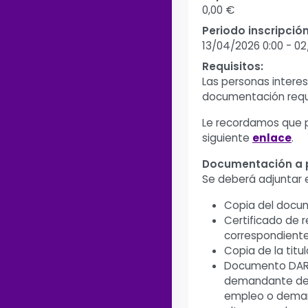
0,00 €
Periodo inscripción
13/04/2026 0:00
-
02
Requisitos:
Las personas interes
documentación reque
Le recordamos que p
siguiente
enlace
.
Documentación a p
Se deberá adjuntar 
Copia del docu
Certificado de 
correspondiente, 
Copia de la tit
Documento DARDE
demandante de 
empleo o deman