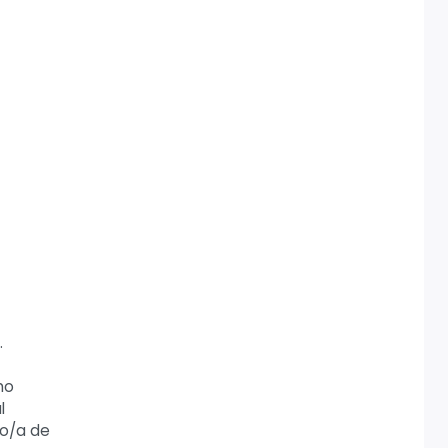
.
mo
l
do/a de