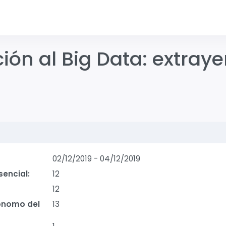
ción al Big Data: extra
02/12/2019
-
04/12/2019
sencial:
12
12
ónomo del
13