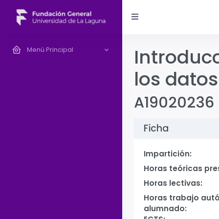
Introduc
Menú Principal
los datos
A19020236
Ficha
Impartición:
Horas teóricas pre
Horas lectivas:
Horas trabajo aut
alumnado: