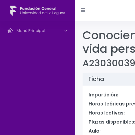
Conociend
Menú Principal
vida pers
A2303003
Ficha
Impartición:
Horas teóricas pre
Horas lectivas:
Plazas disponibles
Aula: