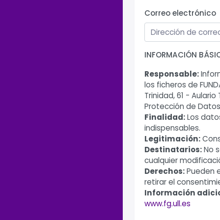
Correo electrónico
INFORMACIÓN BÁSI
Responsable:
Infor
los ficheros de FUN
Trinidad, 61 - Aular
Protección de Datos
Finalidad:
Los datos
indispensables.
Legitimación:
Cons
Destinatarios:
No s
cualquier modificaci
Derechos:
Pueden ej
retirar el consentimi
Información adici
www.fg.ull.es